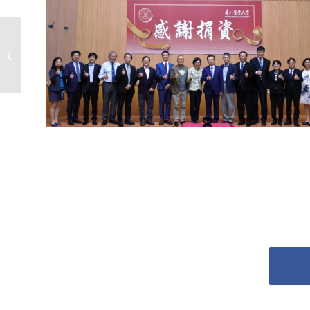
元及第二學生宿舍興建100萬元，合計新台幣300萬
臺北醫學大學/陳玲玉董事，捐資校務發展基金200萬
2022君蔚健康講座
建煌校長暨校內一級長官合影。
捐款人陳玲玉董事、林建龍總經理、温世政院長與林