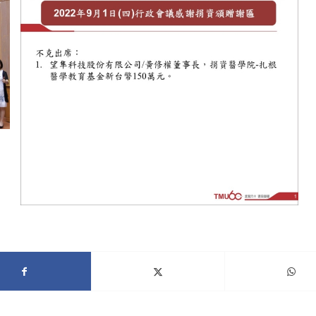
捐資藥學院建院基金10萬元及拇山新苗培力計畫基金
鋒橋建設股份有限公司/林建龍總經理及楊喻茹夫人，