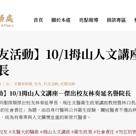
首頁
關於本處
亮點報導
捐款專區
友活動】10/1拇山人文
長
/
日
在：
北醫新鮮聞
,
校友
,
校友活動
,
近期活動
動】10/1拇山人文講座—傑出校友林奏延名譽院長
公共服務類傑出校友林奏延學長，現任北醫衛生政策講座教授暨林口
師的社會責任」為題，由自身行醫與公共衛生經驗，闡述醫者不僅治
動，成為有專業與人文關懷並重的新世代醫者。
校友
#北醫大的驕傲
#拇山人文講座
#衛生政策
#社會責任
#勿忘初