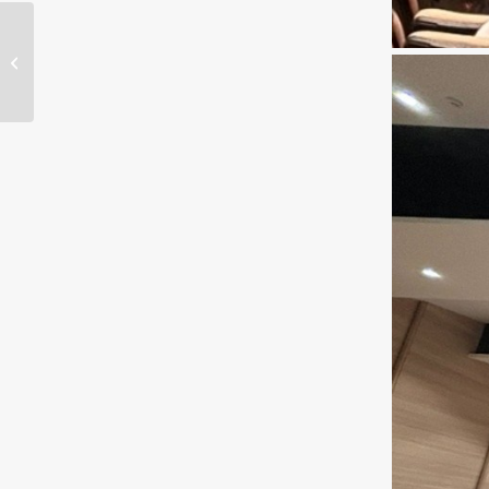
【校友活動】
114/09/15-26美的杏畫
社社友聯展