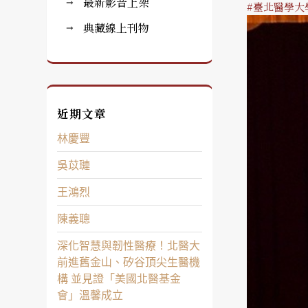
最新影音上架
#臺北醫學大
典藏線上刊物
近期文章
林慶豐
吳苡璉
王鴻烈
陳義聰
深化智慧與韌性醫療！北醫大
前進舊金山、矽谷頂尖生醫機
構 並見證「美國北醫基金
會」溫馨成立