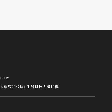
u.tw
學大學雙和校區) 生醫科技大樓13樓