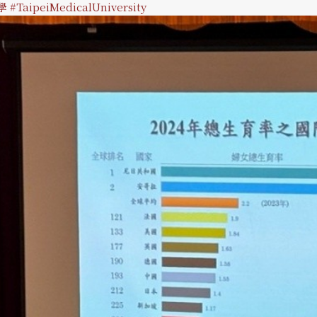
學
#TaipeiMedicalUniversity