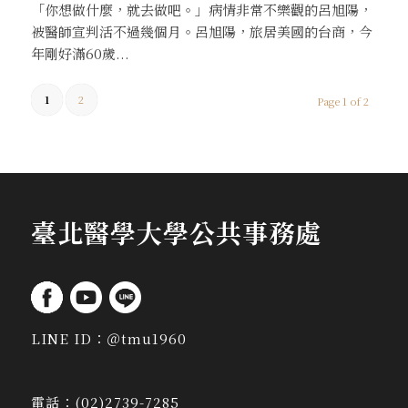
「你想做什麼，就去做吧。」病情非常不樂觀的呂旭陽，
被醫師宣判活不過幾個月。呂旭陽，旅居美國的台商，今
年剛好滿60歲...
1
2
Page 1 of 2
臺北醫學大學公共事務處
LINE ID：
＠tmu1960
電話：
(02)2739-7285