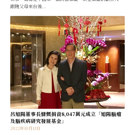
跟隨父母來台後...
呂旭陽董事長慷慨捐資8,047萬元成立「旭陽腦瘤
及腦疾病研究發展基金」
2022年10月13日