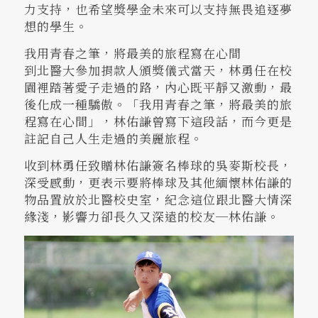
力支持，也希望獎學金未來可以支持無畏追逐夢
想的學生。
我用青春之筆，將最美的旅程寫在心間
到北醫大參加捐款人頒獎儀式當天，林勇任在校
園裡踏著愛子走過的路，內心既平靜又激動，最
後化成一種驕傲。「我用青春之筆，將最美的旅
程寫在心間」，林佑謙曾寫下這段話，而今更是
註記自己人生走過的美麗旅程。
收到林勇任致贈林佑謙簽名棒球的吳麥斯校長，
深受感動，更表示要將棒球及其他緬懷林佑謙的
物品置放於北醫校史室，紀念這位跟北醫大情深
緣淺，影響力卻長久又深遠的校友─​​​​林佑謙。