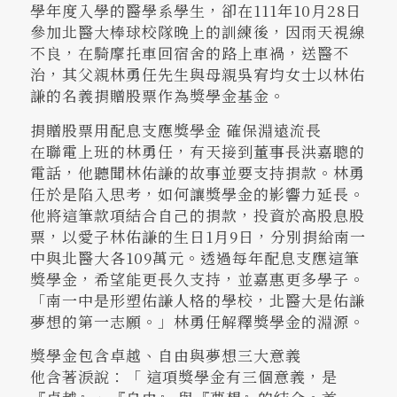
學年度入學的醫學系學生，卻在111年10月28日
參加北醫大棒球校隊晚上的訓練後，因雨天視線
不良，在騎摩托車回宿舍的路上車禍，送醫不
治，其父親林勇任先生與母親吳宥均女士以林佑
謙的名義捐贈股票作為獎學金基金。
捐贈股票用配息支應獎學金 確保淵遠流長
在聯電上班的林勇任，有天接到董事長洪嘉聰的
電話，他聽聞林佑謙的故事並要支持捐款。林勇
任於是陷入思考，如何讓獎學金的影響力延長。
他將這筆款項結合自己的捐款，投資於高股息股
票，以愛子林佑謙的生日1月9日，分別捐給南一
中與北醫大各109萬元。透過每年配息支應這筆
獎學金，希望能更長久支持，並嘉惠更多學子。
「南一中是形塑佑謙人格的學校，北醫大是佑謙
夢想的第一志願。」林勇任解釋獎學金的淵源。
獎學金包含卓越、自由與夢想三大意義
他含著淚說：「 這項獎學金有三個意義，是