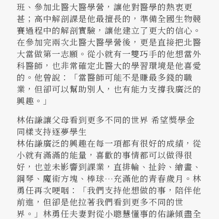
班、參加北醫大醫學營，讓他對醫學的熱衷更
甚；高中解剖課是他最擅長的，準備全國生物競
賽過程中的解剖實驗，讓他建立了更大的信心。
在參加完兩次北醫大醫學營後，更是直接把北醫
大當做第一志願。從小就有一雙巧手的他想當外
科醫師，也非常確定北醫大的學習環境是他喜愛
的。他曾說：「當醫師可能不是賺最多錢的職
業，但卻可以幫助別人，也有能力支撐我廣泛的
興趣。」
林佑謙讓父母看到更多不同的世界 希望獎學金
同樣支持逐夢學生
林佑謙廣泛的興趣在每一項都有很好的成績，從
小就有滿滿的能量，喜歡的事情都可以做得很
好，也並未影響到課業，直排輪、扯鈴、繪畫、
鋼琴、魔術方塊、棒球…充滿他的青春歲月。林
勇任再次哽咽：「我們支持他想做的事，陪伴他
前進，但卻是他拉著我們看到更多不同的世
界。」林勇任夫妻對從小聰慧懂事的佑謙傾盡全