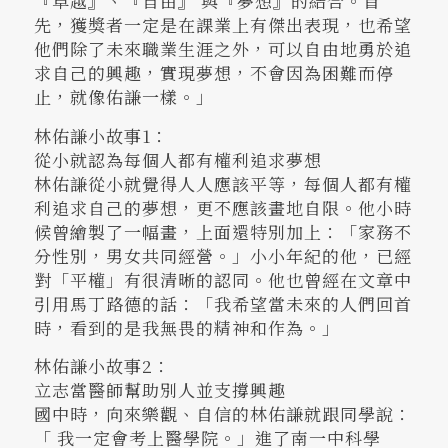
『卓越』、『自由』 與『夢想』的結合。首
先，獲獎者一定是在課業上有傑出表現，也希望
他們除了未來職業生涯之外，可以自由地勇於追
求自己的興趣，實現夢想，不會因為困難而停
止，就像佑謙一樣。」
林佑謙小故事1：
從小就認為每個人都有權利追求夢想
林佑謙從小就覺得人人應該平等，每個人都有權
利追求自己的夢想，更不應該畫地自限。他小時
候曾繪製了一幅畫，上面還特別加上：「家務不
分性別，男女共同經營。」小小年紀的他，已經
對「平權」有很清晰的認同。他也曾經在文章中
引用馬丁路德的話：「我希望當未來的人們回首
時，看到的是我無畏的精神和作為。」
林佑謙小故事2：
立志當醫師幫助別人並支撐興趣
國中時，向來樂觀、自信的林佑謙就跟同學說：
「 我一定會考上醫學院。」進了南一中科學