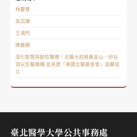
林慶豐
吳苡璉
王鴻烈
陳義聰
深化智慧與韌性醫療！北醫大前進舊金山、矽谷
頂尖生醫機構 並見證「美國北醫基金會」溫馨成
立
臺北醫學大學公共事務處