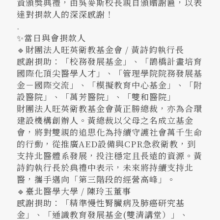
資頒獎典禮，由吳麥斯校長親自頒贈謝匾，以表
達對捐款人的深深感謝！
.
✨當日與會捐款人
🔹財團法人旺英衛教基金會 / 黃詩鈞執行長
感謝捐助：「校務發展基金」、「鵲橋計畫培育
國際化頂尖醫學人才」、「管理學院院務發展基
金－國際交流」、「模擬教育中心基金」、「附
設醫院」、「萬芳醫院」、「雙和醫院」
財團法人旺英衛教基金會黃正勝總裁，亦為合環
建設機構創辦人。黃總裁以父母之名成立基金
會，將對雙親的追思化為持續守護社會萬千生命
的行動，從推廣AED設備與CPR急救衛教，到
支持北醫體系發展，投注穩定且長遠的資源。黃
詩鈞執行長於典禮中表示，未來將持續支持北
醫，攜手邁向「第三階段的經營高峰」。
🔹臺北醫學大學 / 陳玲玉董事
感謝捐助：「精準慢性腎臟病及肺癌研究基
金」、「通識教育發展基金(雙清講堂）」、