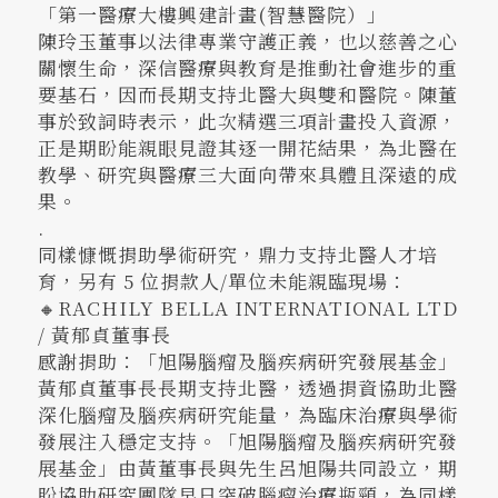
「第一醫療大樓興建計畫(智慧醫院）」
陳玲玉董事以法律專業守護正義，也以慈善之心
關懷生命，深信醫療與教育是推動社會進步的重
要基石，因而長期支持北醫大與雙和醫院。陳董
事於致詞時表示，此次精選三項計畫投入資源，
正是期盼能親眼見證其逐一開花結果，為北醫在
教學、研究與醫療三大面向帶來具體且深遠的成
果。
.
同樣慷慨捐助學術研究，鼎力支持北醫人才培
育，另有 5 位捐款人/單位未能親臨現場：
🔸RACHILY BELLA INTERNATIONAL LTD
/ 黃郁貞董事長
感謝捐助：「旭陽腦瘤及腦疾病研究發展基金」
黃郁貞董事長長期支持北醫，透過捐資協助北醫
深化腦瘤及腦疾病研究能量，為臨床治療與學術
發展注入穩定支持。「旭陽腦瘤及腦疾病研究發
展基金」由黃董事長與先生呂旭陽共同設立，期
盼協助研究團隊早日突破腦瘤治療瓶頸，為同樣