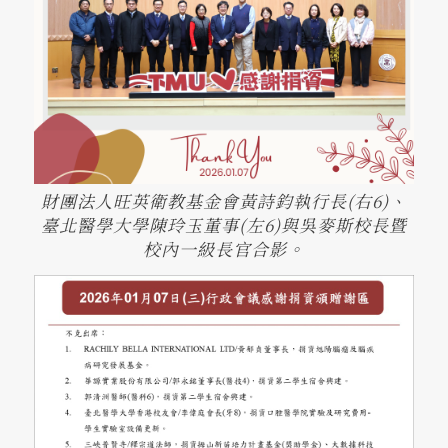
財團法人旺英衛教基金會黃詩鈞執行長(右6)、
臺北醫學大學陳玲玉董事(左6)與吳麥斯校長暨
校內一級長官合影。