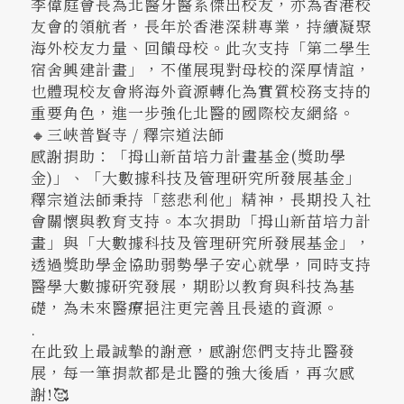
李偉庭會長為北醫牙醫系傑出校友，亦為香港校
友會的領航者，長年於香港深耕專業，持續凝聚
海外校友力量、回饋母校。此次支持「第二學生
宿舍興建計畫」，不僅展現對母校的深厚情誼，
也體現校友會將海外資源轉化為實質校務支持的
重要角色，進一步強化北醫的國際校友網絡。
🔸三峽普賢寺 / 釋宗道法師
感謝捐助：「拇山新苗培力計畫基金(獎助學
金)」、「大數據科技及管理研究所發展基金」
釋宗道法師秉持「慈悲利他」精神，長期投入社
會關懷與教育支持。本次捐助「拇山新苗培力計
畫」與「大數據科技及管理研究所發展基金」，
透過獎助學金協助弱勢學子安心就學，同時支持
醫學大數據研究發展，期盼以教育與科技為基
礎，為未來醫療挹注更完善且長遠的資源。
.
在此致上最誠摯的謝意，感謝您們支持北醫發
展，每一筆捐款都是北醫的強大後盾，再次感
謝!🥰